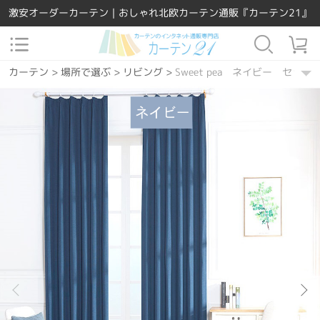
激安オーダーカーテン｜おしゃれ北欧カーテン通販『カーテン21』
カーテン
>
場所で選ぶ
>
リビング
>
Sweet pea ネイビー セット
カーテン
>
機能別
>
ウォッシャブル
>
Sweet pea ネイビー セッ
カーテン
>
デザインテイスト
>
シンプル
>
Sweet pea ネイビー 
カーテン
>
素材
>
ポリエステル
>
Sweet pea ネイビー セット
カーテン
>
場所で選ぶ
>
寝室
>
Sweet pea ネイビー セット
カーテン
>
柄
>
無地
>
Sweet pea ネイビー セット
カーテン
>
機能別
>
遮光特集
>
Sweet pea ネイビー セット
カーテン
>
機能別
>
1級遮光
>
Sweet pea ネイビー セット
カーテン
>
機能別
>
遮熱保温
>
Sweet pea ネイビー セット
カーテン
>
デザインテイスト
>
北欧風
>
Sweet pea ネイビー セ
カーテン
>
デザインテイスト
>
和風
>
Sweet pea ネイビー セッ
カーテン
>
無料形状記憶加工
>
Sweet pea ネイビー セット
カーテン
>
カーテンの種類
>
レース付きセット
>
Sweet pea ネ
カーテン
>
機能別
>
UVカット
>
Sweet pea ネイビー セット