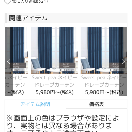
気に入り追加(
321
)
関連アイテム
 pea ネイビー
Sweet pea ネイビー
Sweet pea ネイビー
プカーテン
ドレープカーテン
ドレープカーテン
0円～(税込)
5,980円～(税込)
5,980円～(税込)
アイテム説明
価格表
※画面上の色はブラウザや設定によ
り、実物とは異なる場合がありま