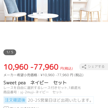
カーテン
>
人気特集
>
人気NO.1 1級遮光カーテンセット
>
Sweet
1
/ 5
10,960 -77,960
シェアする
円(税込)
メーカー希望小売価格：
¥10,960 -77,960
円 (税込)
Sweet pea ネイビー セット
レースを自由に選択するレース付きセット,1級遮光
商品番号：yj-2muji-ネイビー セット
注文確認後
20-25営業日ほど出荷いたします。