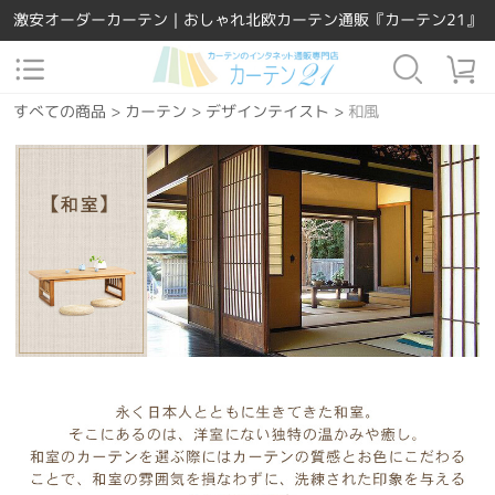
激安オーダーカーテン｜おしゃれ北欧カーテン通販『カーテン21』
すべての商品
>
カーテン
>
デザインテイスト
>
和風