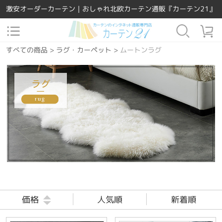
激安オーダーカーテン｜おしゃれ北欧カーテン通販『カーテン21』
すべての商品
>
ラグ・カーペット
>
ムートンラグ
価格
人気順
新着順