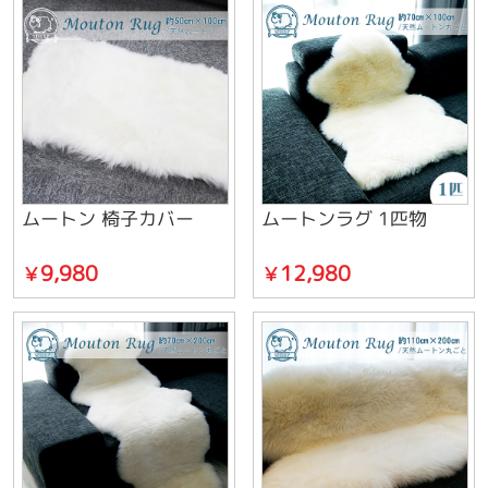
ムートン 椅子カバー
ムートンラグ 1匹物
9,980
12,980
￥
￥