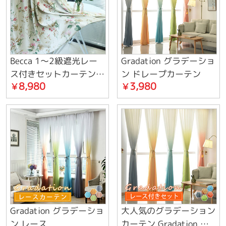
Becca 1～2級遮光レー
Gradation グラデーショ
ス付きセットカーテン
ン ドレープカーテン
8,980
3,980
￥
￥
遮熱保温防音
Gradation グラデーショ
大人気のグラデーション
ン レース
カーテン Gradation セ