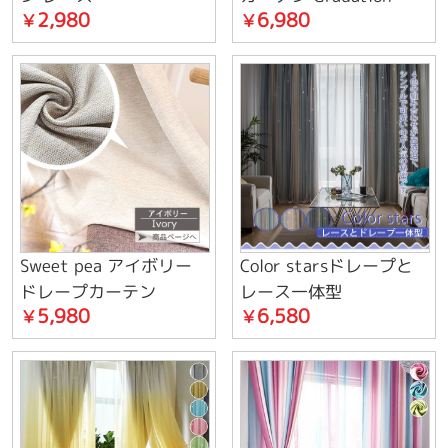
2,980
6,980
￥
￥
ット
Sweet pea アイボリー
Color starsドレープと
ドレープカーテン
レース一体型
5,980
6,580
￥
￥