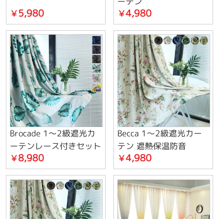
ーテン
5,980
4,980
￥
￥
Brocade 1～2級遮光カ
Becca 1～2級遮光カー
ーテンレース付きセット
テン 遮熱保温防音
8,980
4,980
￥
￥