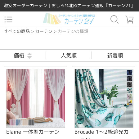
激安オーダーカーテン｜おしゃれ北欧カーテン通販『カーテン21』
すべての商品
>
カーテン
>
カーテンの種類
価格
人気順
新着順
Elaine 一体型カーテン
Brocade 1～2級遮光カ