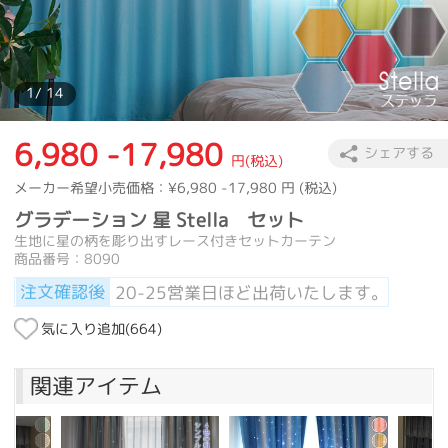
カーテン
>
デザインテイスト
>
キュート
>
グラデーション 星 Stell
カーテン
>
カラー
>
イエロー
>
グラデーション 星 Stella セット
カーテン
>
カラー
>
ピンク
>
グラデーション 星 Stella セット
1
/ 14
カーテン
>
素材
>
ポリエステル
>
グラデーション 星 Stella セット
カーテン
>
人気特集
>
人気商品SALE
>
グラデーション 星 Stella 
6,980 -17,980
カーテン
>
人気特集
>
おすすめ商品
>
グラデーション 星 Stella 
シェアする
円(税込)
メーカー希望小売価格：
¥6,980 -17,980
円 (税込)
グラデーション 星 Stella セット
生地に星の柄を彫り出すレース付きセットカーテン
商品番号：8090
注文確認後
20-25営業日ほど出荷いたします。
気に入り追加(
664
)
関連アイテム