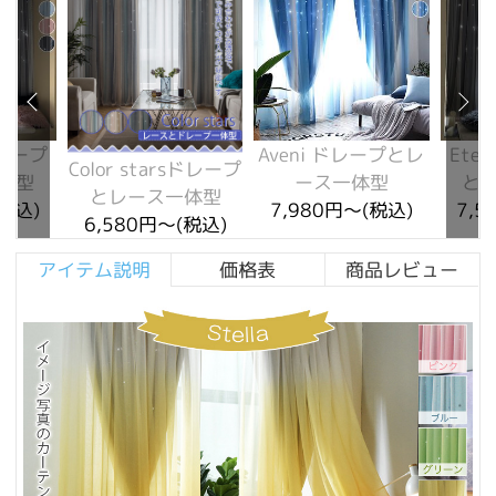
ドレープ
Aveni ドレープとレ
Ete
Color starsドレープ
体型
ース一体型
と
とレース一体型
(税込)
7,980円～(税込)
7,5
6,580円～(税込)
アイテム説明
価格表
商品レビュー