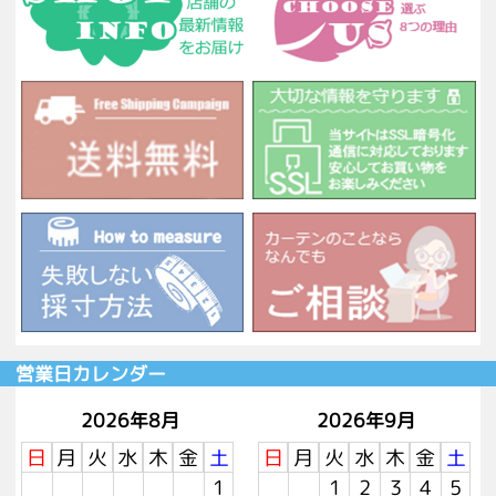
営業日カレンダー
2026年8月
2026年9月
日
月
火
水
木
金
土
日
月
火
水
木
金
土
1
1
2
3
4
5