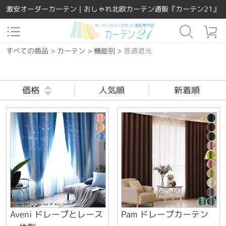
激安オーダーカーテン｜おしゃれ北欧カーテン通販『カーテン21』
すべての商品
>
カーテン
>
機能別
>
普通遮光
価格
人気順
新着順
Aveni ドレープとレース
Pam ドレープカーテン