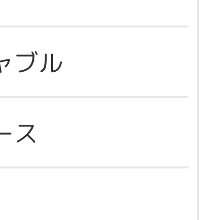
ャブル
ース