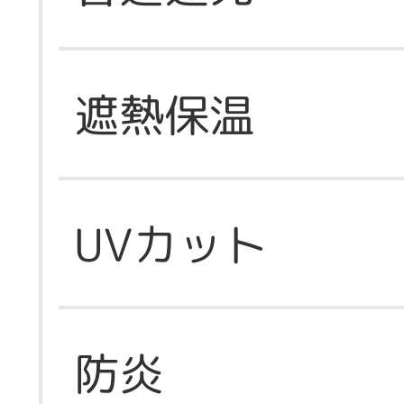
遮熱保温
UVカット
防炎