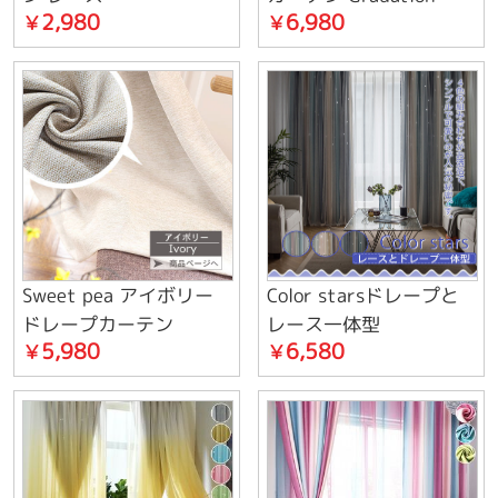
2,980
6,980
￥
￥
ット
Sweet pea アイボリー
Color starsドレープと
ドレープカーテン
レース一体型
5,980
6,580
￥
￥