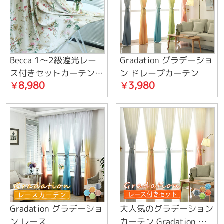
Becca 1～2級遮光レー
Gradation グラデーショ
ス付きセットカーテン
ン ドレープカーテン
8,980
3,980
￥
￥
遮熱保温防音
Gradation グラデーショ
大人気のグラデーション
ン レース
カーテン Gradation セ