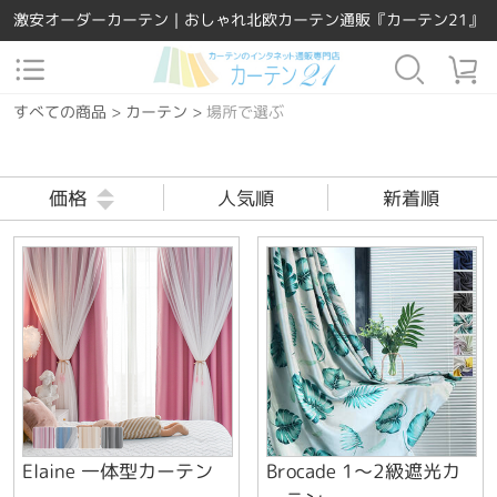
激安オーダーカーテン｜おしゃれ北欧カーテン通販『カーテン21』
すべての商品
>
カーテン
>
場所で選ぶ
価格
人気順
新着順
Elaine 一体型カーテン
Brocade 1～2級遮光カ