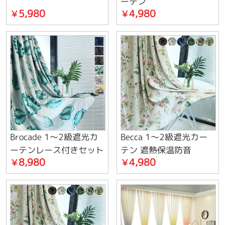
ーテン
5,980
4,980
￥
￥
Brocade 1～2級遮光カ
Becca 1～2級遮光カー
ーテンレース付きセット
テン 遮熱保温防音
8,980
4,980
￥
￥