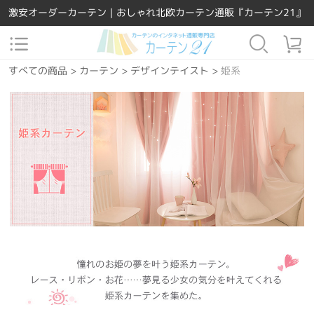
激安オーダーカーテン｜おしゃれ北欧カーテン通販『カーテン21』
すべての商品
>
カーテン
>
デザインテイスト
>
姫系