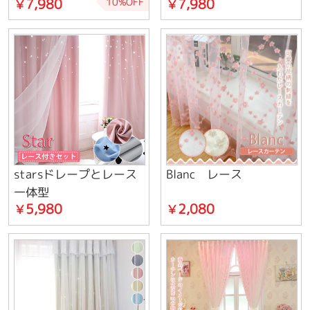
7,980
7,980
10%OFF
￥
￥
starsドレープとレース
Blanc レース
一体型
5,980
2,080
￥
￥