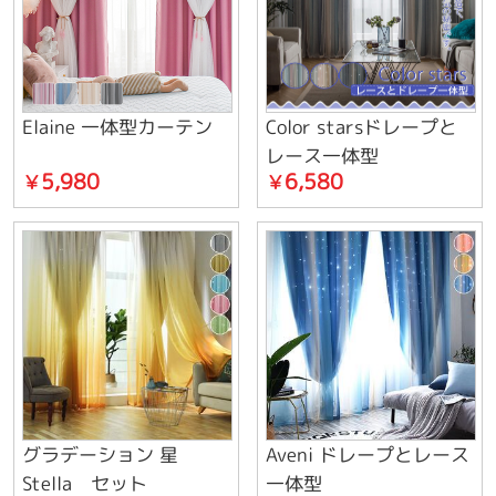
Elaine 一体型カーテン
Color starsドレープと
レース一体型
5,980
6,580
￥
￥
グラデーション 星
Aveni ドレープとレース
Stella セット
一体型