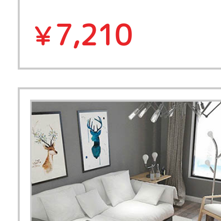
7,210
￥