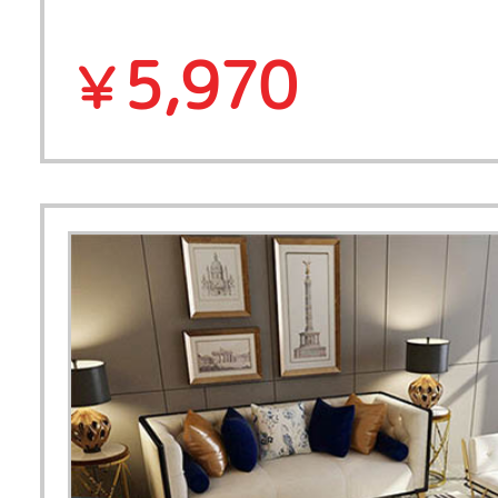
5,970
￥