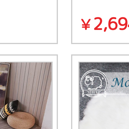
2,69
￥