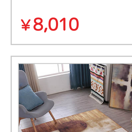
8,010
￥