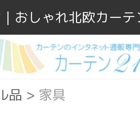
｜おしゃれ北欧カーテ
ル品
>
家具