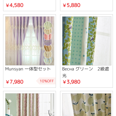
4,580
5,880
￥
￥
Munsyan 一体型セット
Весна グリーン 2級遮
光
7,980
3,980
10%OFF
￥
￥