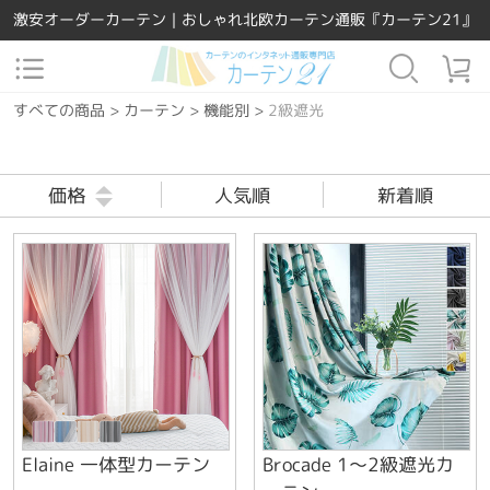
激安オーダーカーテン｜おしゃれ北欧カーテン通販『カーテン21』
すべての商品
>
カーテン
>
機能別
>
2級遮光
価格
人気順
新着順
Elaine 一体型カーテン
Brocade 1～2級遮光カ