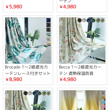
ーテン
5,980
4,980
￥
￥
Brocade 1～2級遮光カ
Becca 1～2級遮光カー
ーテンレース付きセット
テン 遮熱保温防音
8,980
4,980
￥
￥