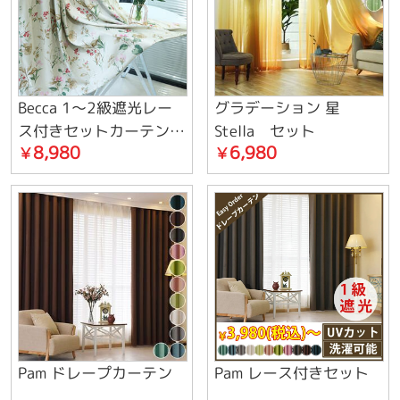
Becca 1～2級遮光レー
グラデーション 星
ス付きセットカーテン
Stella セット
8,980
6,980
￥
￥
遮熱保温防音
Pam ドレープカーテン
Pam レース付きセット