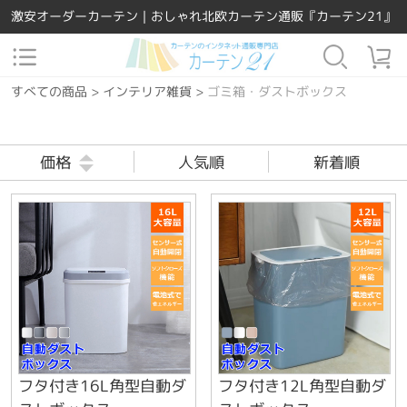
激安オーダーカーテン｜おしゃれ北欧カーテン通販『カーテン21』
すべての商品
>
インテリア雑貨
>
ゴミ箱・ダストボックス
価格
人気順
新着順
フタ付き16L角型自動ダ
フタ付き12L角型自動ダ