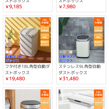
ストボックス
ストボックス
9,185
7,980
￥
￥
フタ付き18L角型自動ダ
ステンレス9L角型自動
ストボックス
ダストボックス
19,480
31,480
￥
￥