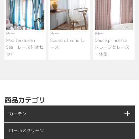
円～
円～
円～
Mediterranean
Sound of wind レ
Douce princesse
Sea レース付きセ
ース
ドレープとレース
ット
一体型
商品カテゴリ
カーテン
ロールスクリーン