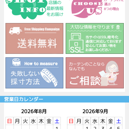
営業日カレンダー
2026年8月
2026年9月
日
月
火
水
木
金
土
日
月
火
水
木
金
土
1
1
2
3
4
5