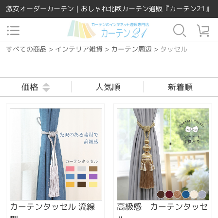
激安オーダーカーテン｜おしゃれ北欧カーテン通販『カーテン21』
すべての商品
>
インテリア雑貨
>
カーテン周辺
>
タッセル
価格
人気順
新着順
カーテンタッセル 流線
高級感 カーテンタッセ