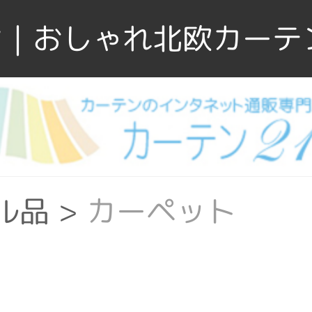
｜おしゃれ北欧カーテ
ル品
>
カーペット