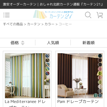
激安オーダーカーテン｜おしゃれ北欧カーテン通販『カーテン21』
すべての商品
>
カーテン
>
カラー
>
コーヒー
価格
人気順
新着順
La Mediterranee ドレ
Pam ドレープカーテン