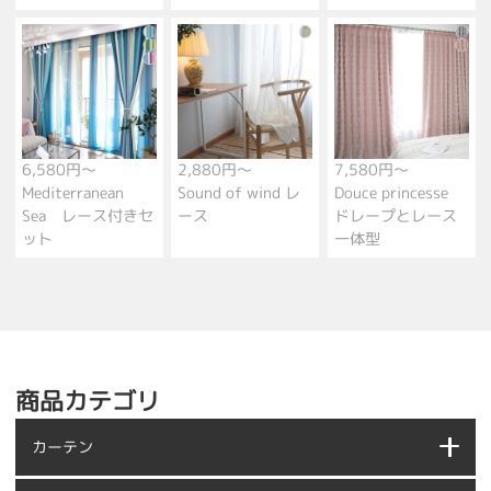
6,580円～
2,880円～
7,580円～
Mediterranean
Sound of wind レ
Douce princesse
Sea レース付きセ
ース
ドレープとレース
ット
一体型
商品カテゴリ
カーテン