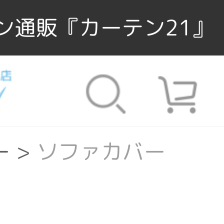
ン通販『カーテン21』
ー
>
ソファカバー