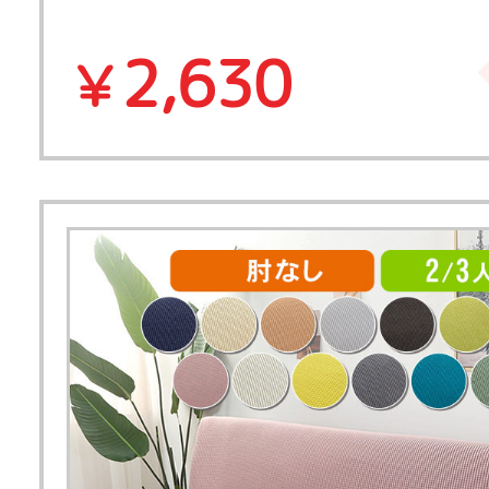
2,630
￥