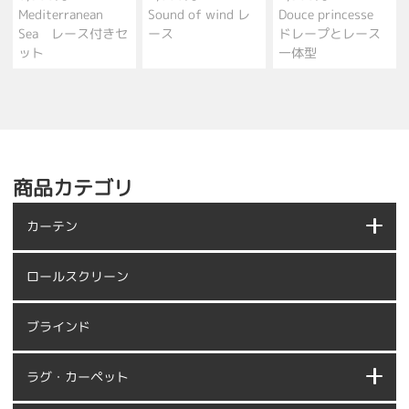
Mediterranean
Sound of wind レ
Douce princesse
Sea レース付きセ
ース
ドレープとレース
ット
一体型
商品カテゴリ
カーテン
ロールスクリーン
ブラインド
ラグ・カーペット