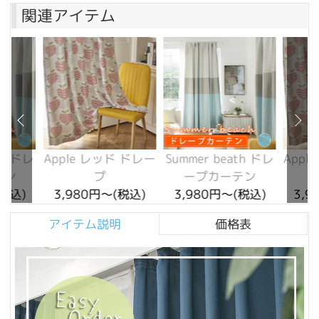
関連アイテム
th ドレ
Apple レッド ドレー
Summer beath ドレ
Appl
テン
プ
ープカーテン
(税込)
3,980円～(税込)
3,980円～(税込)
3,9
アイテム説明
価格表