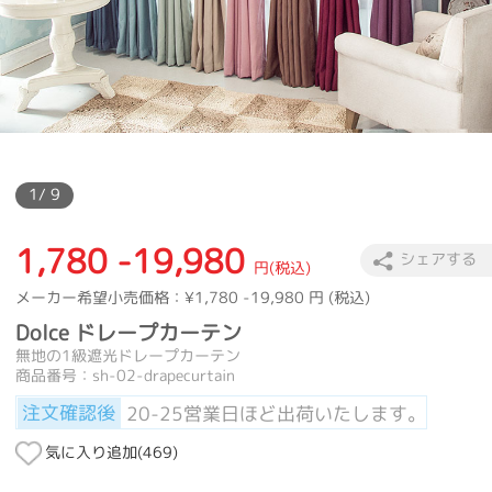
カーテン
>
カラー
>
パープル
>
Dolce ドレープカーテン
カーテン
>
機能別
>
1級遮光
>
Dolce ドレープカーテン
カーテン
>
機能別
>
普通遮光
>
Dolce ドレープカーテン
カーテン
>
デザインテイスト
>
北欧風
>
Dolce ドレープカーテン
カーテン
>
カラー
>
ピンク
>
Dolce ドレープカーテン
カーテン
>
カーテンの種類
>
ドレープカーテン
>
Dolce ドレープカ
カーテン
>
機能別
>
遮光特集
>
Dolce ドレープカーテン
1
/ 9
1,780 -19,980
シェアする
円(税込)
メーカー希望小売価格：
¥1,780 -19,980
円 (税込)
Dolce ドレープカーテン
無地の1級遮光ドレープカーテン
商品番号：sh-02-drapecurtain
注文確認後
20-25営業日ほど出荷いたします。
気に入り追加(
469
)