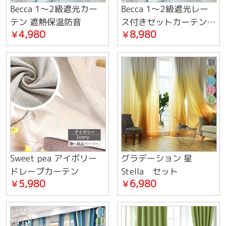
Becca 1～2級遮光カー
Becca 1～2級遮光レー
テン 遮熱保温防音
ス付きセットカーテン
4,980
8,980
￥
￥
遮熱保温防音
Sweet pea アイボリー
グラデーション 星
ドレープカーテン
Stella セット
5,980
6,980
￥
￥