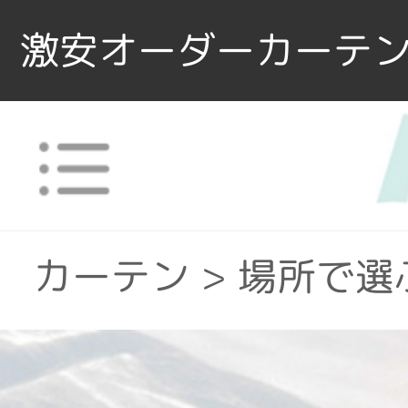
激安オーダーカーテン
カーテン
>
場所で選
カーテン
>
機能別
>