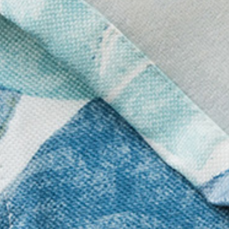
テイスト
>
ナチュラル
テイスト
>
カジュアル
グリーン
>
Plante 
の種類
>
レース付きセ
遮熱保温
>
Plante 