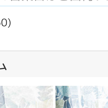
60
)
ム