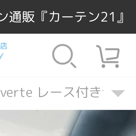
ン通販『カーテン21』
te verte レース付きセッ
nte verte レース付き