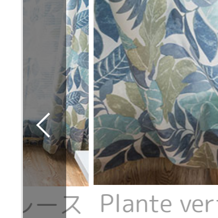
Plante v
rte レース