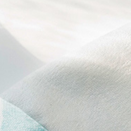
ブルー
>
Plante ve
リエステル
>
Plante
ぶ
>
ダイニング・キッ
ニカル
>
Plante ve
他
>
Plante verte
テイスト
>
北欧風
>
P