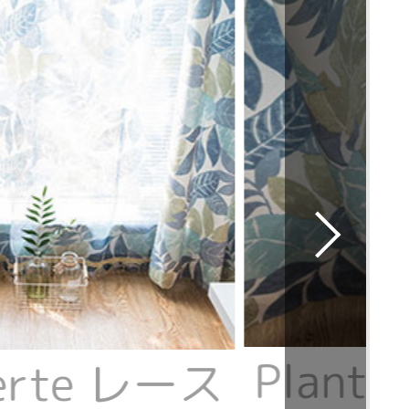
Plant
verte レース