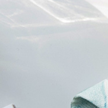
カーテン
>
カラー
>
カーテン
>
素材
>
ポ
カーテン
>
場所で選
カーテン
>
柄
>
ボタ
カーテン
>
柄
>
その
カーテン
>
デザイン