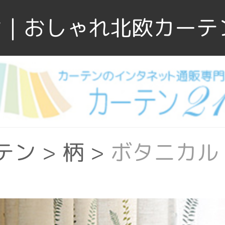
｜おしゃれ北欧カーテ
テン
>
柄
>
ボタニカル