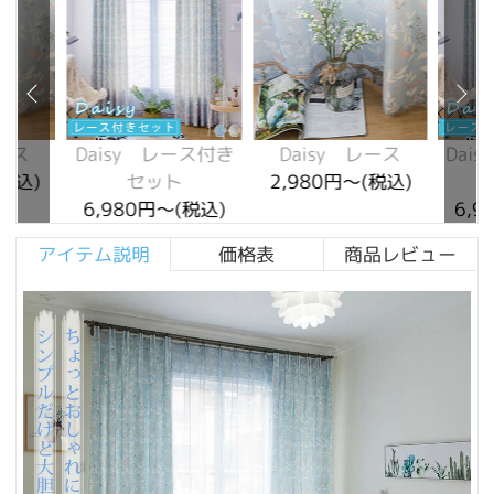
レース
Daisy レース付き
Daisy レース
Dai
(税込)
セット
2,980円～(税込)
6,980円～(税込)
6,9
アイテム説明
価格表
商品レビュー