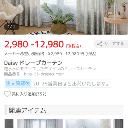
カーテン
>
カーテンの種類
>
ドレープカーテン
>
Daisy ドレープカ
1
/ 2
2,980 -12,980
シェアする
円(税込)
メーカー希望小売価格：
¥2,980 -12,980
円 (税込)
Daisy ドレープカーテン
花水木にモチーフしたデザインのドレープカーテン
商品番号：blda-03-drapecurtain
注文確認後
20-25営業日ほど出荷いたします。
気に入り追加(
352
)
関連アイテム