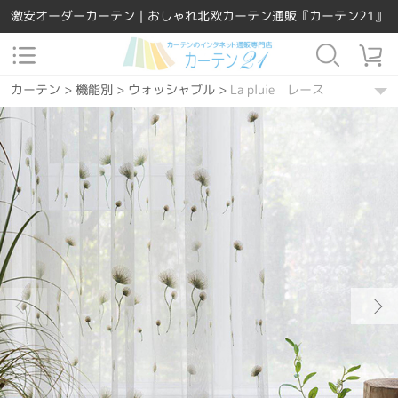
激安オーダーカーテン｜おしゃれ北欧カーテン通販『カーテン21』
カーテン
>
機能別
>
ウォッシャブル
>
La pluie レース
カーテン
>
素材
>
ポリエステル
>
La pluie レース
カーテン
>
デザインテイスト
>
キュート
>
La pluie レース
カーテン
>
柄
>
ボタニカル
>
La pluie レース
カーテン
>
柄
>
その他
>
La pluie レース
カーテン
>
デザインテイスト
>
ナチュラル
>
La pluie レース
カーテン
>
カラー
>
ブルー
>
La pluie レース
カーテン
>
場所で選ぶ
>
リビング
>
La pluie レース
カーテン
>
カーテンの種類
>
レースカーテン
>
La pluie レース
カーテン
>
場所で選ぶ
>
ダイニング・キッチン
>
La pluie レース
カーテン
>
場所で選ぶ
>
和室
>
La pluie レース
カーテン
>
柄
>
花
>
La pluie レース
カーテン
>
デザインテイスト
>
和風
>
La pluie レース
カーテン
>
カラー
>
グリーン
>
La pluie レース