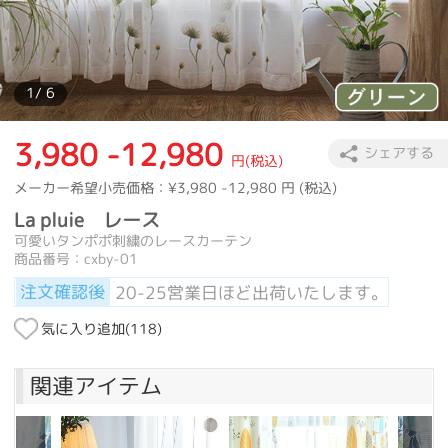
カーテン
>
カラー
>
ブラウン
>
La pluie レース
カーテン
>
カラー
>
グレー
>
La pluie レース
カーテン
>
人気特集
>
おすすめ商品
>
La pluie レース
1
/ 6
3,980 -12,980
シェアする
円(税込)
メーカー希望小売価格：
¥3,980 -12,980
円 (税込)
La pluie レース
可愛いタンポポ刺繍のレースカーテン
商品番号：cxby-01
注文確認後
20-25営業日ほど出荷いたします。
気に入り追加(
118
)
関連アイテム