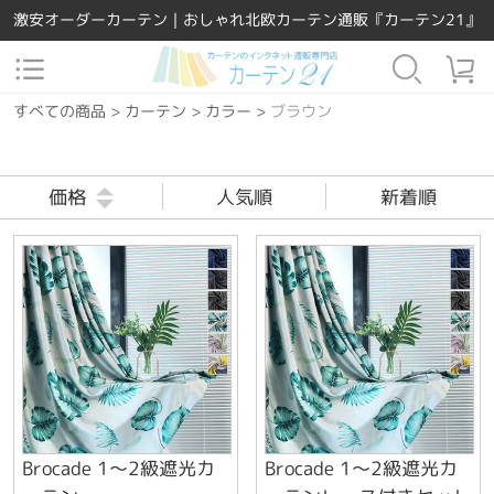
激安オーダーカーテン｜おしゃれ北欧カーテン通販『カーテン21』
すべての商品
>
カーテン
>
カラー
>
ブラウン
価格
人気順
新着順
Brocade 1～2級遮光カ
Brocade 1～2級遮光カ