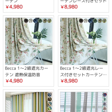
ーテン
ーテンレース付きセット
4,980
8,980
￥
￥
Becca 1～2級遮光カー
Becca 1～2級遮光レー
テン 遮熱保温防音
ス付きセットカーテン
4,980
8,980
￥
￥
遮熱保温防音