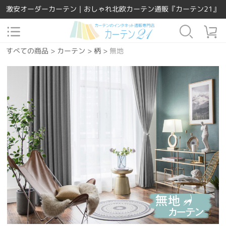
激安オーダーカーテン｜おしゃれ北欧カーテン通販『カーテン21』
すべての商品
>
カーテン
>
柄
>
無地