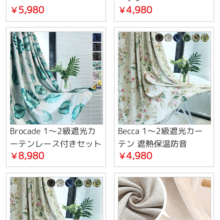
5,980
4,980
￥
￥
Brocade 1～2級遮光カ
Becca 1～2級遮光カー
ーテンレース付きセット
テン 遮熱保温防音
8,980
4,980
￥
￥