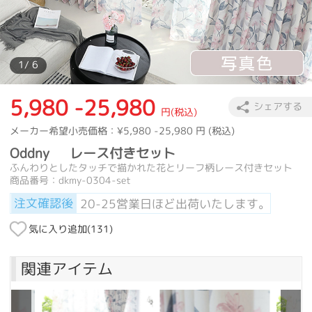
カーテン
>
柄
>
ボタニカル
>
Oddny レース付きセット
カーテン
>
デザインテイスト
>
エレガント
>
Oddny レース付き
カーテン
>
デザインテイスト
>
モダン
>
Oddny レース付きセット
1
/ 6
5,980 -25,980
シェアする
円(税込)
メーカー希望小売価格：
¥5,980 -25,980
円 (税込)
Oddny レース付きセット
ふんわりとしたタッチで描かれた花とリーフ柄レース付きセット
商品番号：dkmy-0304-set
注文確認後
20-25営業日ほど出荷いたします。
気に入り追加(
131
)
関連アイテム