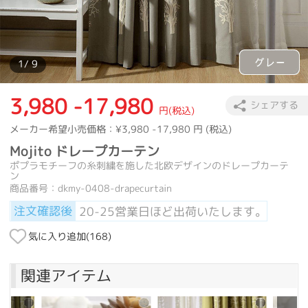
カーテン
>
カラー
>
グリーン
>
Mojito ドレープカーテン
カーテン
>
カラー
>
ベージュ
>
Mojito ドレープカーテン
カーテン
>
カラー
>
グレー
>
Mojito ドレープカーテン
1
/ 9
3,980 -17,980
シェアする
円(税込)
メーカー希望小売価格：
¥3,980 -17,980
円 (税込)
Mojito ドレープカーテン
ポプラモチーフの糸刺繍を施した北欧デザインのドレープカーテ
ン
商品番号：dkmy-0408-drapecurtain
注文確認後
20-25営業日ほど出荷いたします。
気に入り追加(
168
)
関連アイテム