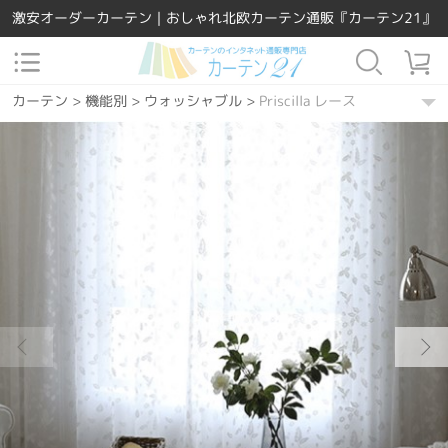
激安オーダーカーテン｜おしゃれ北欧カーテン通販『カーテン21』
カーテン
>
機能別
>
ウォッシャブル
>
Priscilla レース
カーテン
>
素材
>
ポリエステル
>
Priscilla レース
カーテン
>
場所で選ぶ
>
寝室
>
Priscilla レース
カーテン
>
Easy Order
>
Priscilla レース
カーテン
>
場所で選ぶ
>
リビング
>
Priscilla レース
カーテン
>
場所で選ぶ
>
ダイニング・キッチン
>
Priscilla レース
カーテン
>
デザインテイスト
>
洋風
>
Priscilla レース
カーテン
>
カーテンの種類
>
レースカーテン
>
Priscilla レース
カーテン
>
機能別
>
UVカット
>
Priscilla レース
カーテン
>
柄
>
無地
>
Priscilla レース
カーテン
>
デザインテイスト
>
シンプル
>
Priscilla レース
カーテン
>
カラー
>
ホワイト
>
Priscilla レース