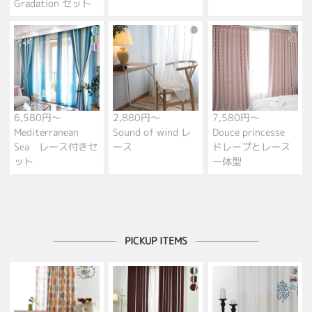
Gradation セット
6,580円～
2,880円～
7,580円～
Mediterranean
Sound of wind レ
Douce princesse
Sea レース付きセ
ース
ドレープとレース
ット
一体型
PICKUP ITEMS