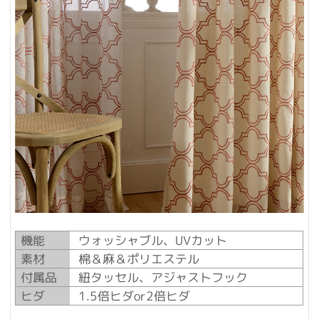
機能
ウォッシャブル、UVカット
素材
棉＆麻＆ポリエステル
付属品
紐タッセル、アジャストフック
ヒダ
1.5倍ヒダor2倍ヒダ