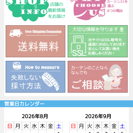
営業日カレンダー
2026年8月
2026年9月
日
月
火
水
木
金
土
日
月
火
水
木
金
土