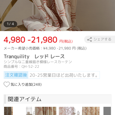
カーテン
>
カーテンの種類
>
レースカーテン
>
Tranquility レッ
カーテン
>
素材
>
天然素材
>
Tranquility レッド レース
1
/ 4
4,980 -21,980
シェアする
円(税込)
メーカー希望小売価格：
¥4,980 -21,980
円 (税込)
Tranquility レッド レース
シンプルな二重線描き模様レースカーテン
商品番号：QH-52-22
注文確認後
20-25営業日ほど出荷いたします。
気に入り追加(
248
)
関連アイテム