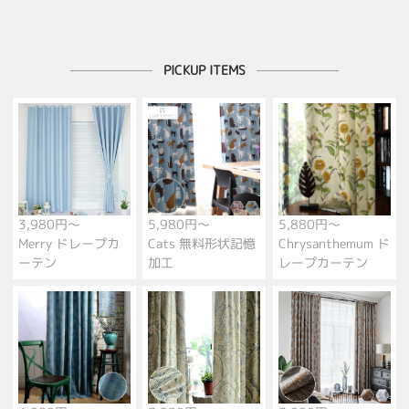
PICKUP ITEMS
3,980円～
5,980円～
5,880円～
Merry ドレープカ
Cats 無料形状記憶
Chrysanthemum ド
ーテン
加工
レープカーテン