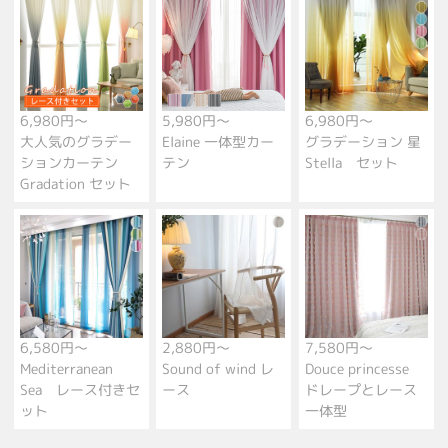
6,980円～
5,980円～
6,980円～
大人気のグラデー
Elaine 一体型カー
グラデーション 星
ションカーテン
テン
Stella セット
Gradation セット
6,580円～
2,880円～
7,580円～
Mediterranean
Sound of wind レ
Douce princesse
Sea レース付きセ
ース
ドレープとレース
ット
一体型