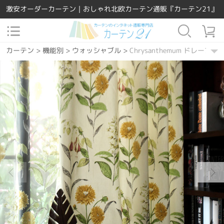
激安オーダーカーテン｜おしゃれ北欧カーテン通販『カーテン21』
カーテン
>
機能別
>
ウォッシャブル
>
Chrysanthemum ドレープ
カーテン
>
素材
>
ポリエステル
>
Chrysanthemum ドレープカーテ
カーテン
>
場所で選ぶ
>
寝室
>
Chrysanthemum ドレープカーテン
カーテン
>
Easy Order
>
Chrysanthemum ドレープカーテン
カーテン
>
場所で選ぶ
>
リビング
>
Chrysanthemum ドレープカー
カーテン
>
機能別
>
遮熱保温
>
Chrysanthemum ドレープカーテン
カーテン
>
デザインテイスト
>
北欧風
>
Chrysanthemum ドレー
カーテン
>
カーテンの種類
>
ドレープカーテン
>
Chrysanthem
カーテン
>
場所で選ぶ
>
ダイニング・キッチン
>
Chrysanthem
カーテン
>
柄
>
花
>
Chrysanthemum ドレープカーテン
カーテン
>
柄
>
ボタニカル
>
Chrysanthemum ドレープカーテン
カーテン
>
柄
>
その他
>
Chrysanthemum ドレープカーテン
カーテン
>
デザインテイスト
>
ナチュラル
>
Chrysanthemum 
カーテン
>
デザインテイスト
>
カジュアル
>
Chrysanthemum 