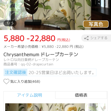
カーテン
>
デザインテイスト
>
ハワイアン
>
Chrysanthemum 
カーテン
>
デザインテイスト
>
カントリー
>
Chrysanthemum 
カーテン
>
デザインテイスト
>
レトロ
>
Chrysanthemum ドレー
1
/ 5
5,880 -22,880
シェアする
円(税込)
メーカー希望小売価格：
¥5,880 -22,880
円 (税込)
Chrysanthemum ドレープカーテン
レトロな向日葵柄ドレープカーテン
商品番号：qq-02-drapecurtain
注文確認後
20-25営業日ほど出荷いたします。
気に入り追加(
468
)
アイテム説明
価格表