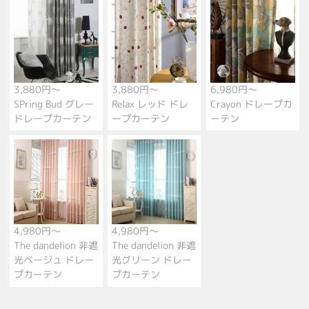
3,880円～
3,880円～
6,980円～
SPring Bud グレー
Relax レッド ドレ
Crayon ドレープカ
ドレープカーテン
ープカーテン
ーテン
4,980円～
4,980円～
The dandelion 非遮
The dandelion 非遮
光ベージュ ドレー
光グリーン ドレー
プカーテン
プカーテン