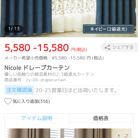
1
/ 13
5,580 -15,580
シェアする
円(税込)
メーカー希望小売価格：
¥5,580 -15,580
円 (税込)
Nicole ドレープカーテン
優しい肌触りの綿混素材の2-3級遮光カーテン
商品番号：zy-06-drapecurtain
注文確認後
20-25営業日ほど出荷いたします。
気に入り追加(
356
)
アイテム説明
価格表