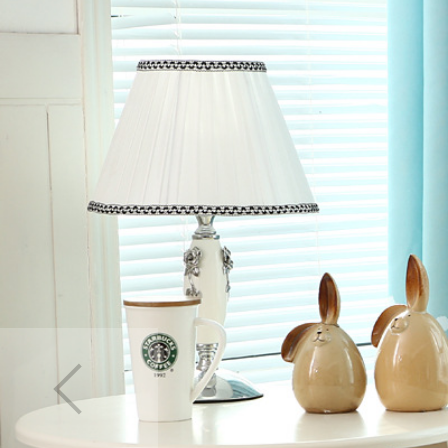
カーテン
>
カラー
>
カーテン
>
素材
>
ポ
カーテン
>
場所で選
カーテン
>
場所で選
カーテン
>
柄
>
その
カーテン
>
機能別
>