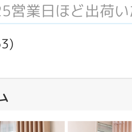
-25営業日ほど出荷
63
)
ム