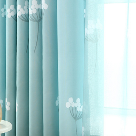
ブルー
>
The dand
リエステル
>
The d
ぶ
>
ダイニング・キッ
ぶ
>
寝室
>
The dan
他
>
The dandeli
遮熱保温
>
The dan