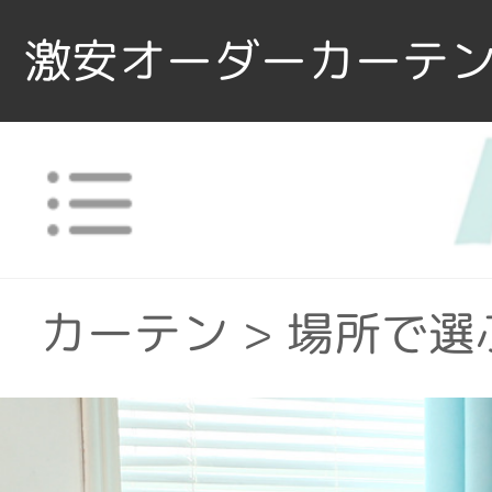
激安オーダーカーテン
カーテン
>
場所で選
カーテン
>
機能別
>