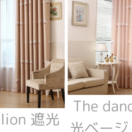
The dan
elion 遮光
光ベージ