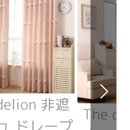
delion 非遮
The d
ュ ドレープ