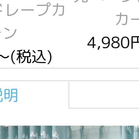
ドレープカ
カ
テン
4,98
～(税込)
説明