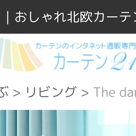
｜おしゃれ北欧カーテ
ぶ
>
リビング
>
The 
ウォッシャブル
>
The