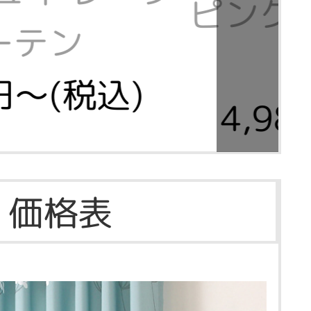
ピンク
ーテン
0円～(税込)
4,9
価格表