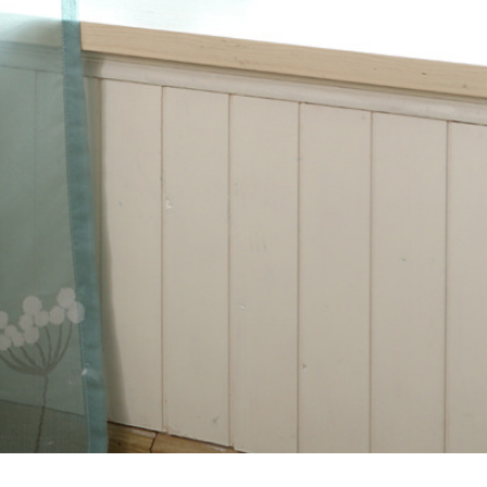
テン
>
The dandel
>
The dandelion
 dandelion 非遮光
>
The dandelion