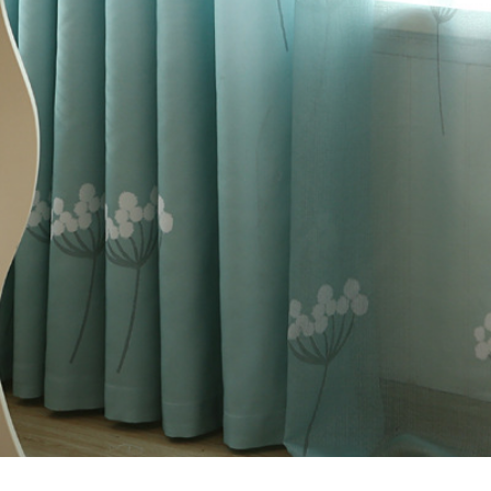
の種類
>
ドレープカー
テイスト
>
ナチュラル
テイスト
>
洋風
>
The
テイスト
>
エレガント