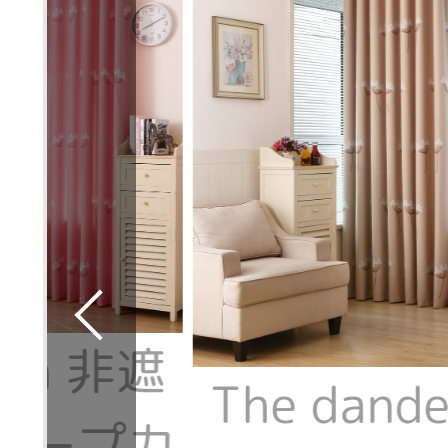
lion 非遮
The dand
レープカ