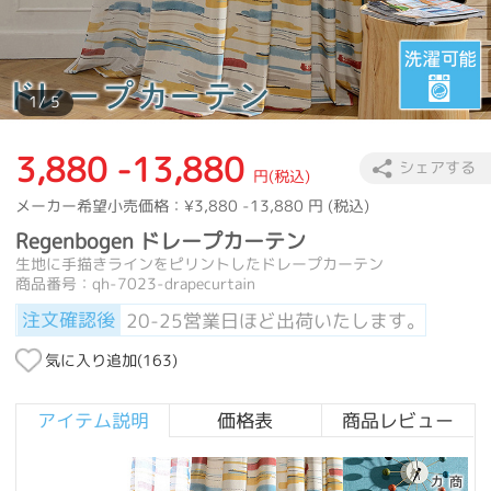
1
/ 5
3,880 -13,880
シェアする
円(税込)
メーカー希望小売価格：
¥3,880 -13,880
円 (税込)
Regenbogen ドレープカーテン
生地に手描きラインをピリントしたドレープカーテン
商品番号：qh-7023-drapecurtain
注文確認後
20-25営業日ほど出荷いたします。
気に入り追加(
163
)
アイテム説明
価格表
商品レビュー