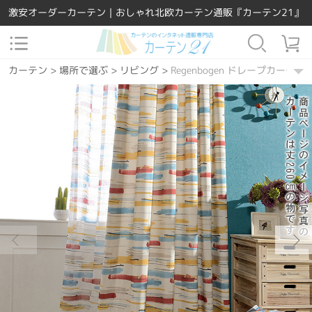
激安オーダーカーテン｜おしゃれ北欧カーテン通販『カーテン21』
カーテン
>
場所で選ぶ
>
リビング
>
Regenbogen ドレープカーテン
カーテン
>
機能別
>
ウォッシャブル
>
Regenbogen ドレープカーテ
カーテン
>
素材
>
ポリエステル
>
Regenbogen ドレープカーテン
カーテン
>
場所で選ぶ
>
ダイニング・キッチン
>
Regenbogen 
カーテン
>
場所で選ぶ
>
寝室
>
Regenbogen ドレープカーテン
カーテン
>
機能別
>
遮熱保温
>
Regenbogen ドレープカーテン
カーテン
>
カーテンの種類
>
ドレープカーテン
>
Regenbogen 
カーテン
>
デザインテイスト
>
北欧風
>
Regenbogen ドレープカー
カーテン
>
デザインテイスト
>
洋風
>
Regenbogen ドレープカーテ
カーテン
>
柄
>
その他
>
Regenbogen ドレープカーテン
カーテン
>
柄
>
幾何学模様
>
Regenbogen ドレープカーテン
カーテン
>
デザインテイスト
>
モダン
>
Regenbogen ドレープカー