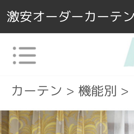
激安オーダーカーテン
カーテン
>
機能別
>
カーテン
>
素材
>
ポ