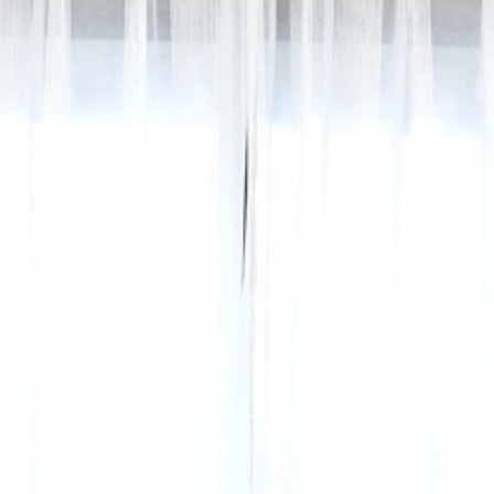
ぶ
>
寝室
>
Exquis 
er
>
Exquis ドレープ
ぶ
>
リビング
>
Exqu
テイスト
>
エレガント
ぶ
>
ダイニング・キッ
ニカル
>
Exquis ド