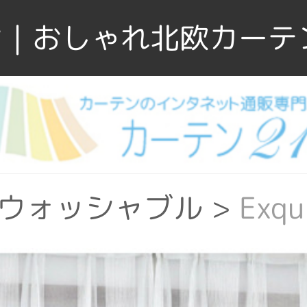
｜おしゃれ北欧カーテ
ウォッシャブル
>
Exq
リエステル
>
Exqui