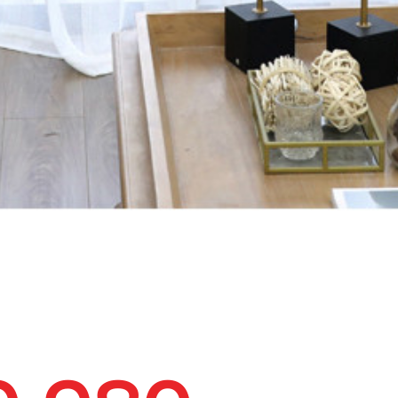
ブルー
>
Exquis ド