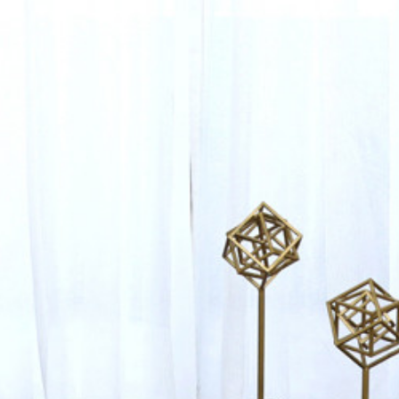
テイスト
>
ナチュラル
テイスト
>
洋風
>
Exq
遮熱保温
>
Exquis 
の種類
>
ドレープカー
テイスト
>
ハワイアン
イエロー
>
Exquis 