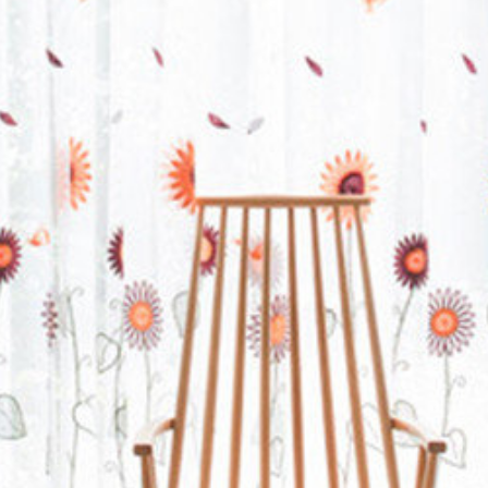
テイスト
>
キュート
>
テイスト
>
北欧風
>
R
テイスト
>
ナチュラル
テイスト
>
カジュアル
ぶ
>
子供部屋
>
Ren
>
Renate レース付き