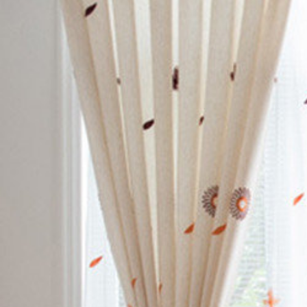
カーテン
>
場所で選
カーテン
>
場所で選
カーテン
>
デザイン
カーテン
>
素材
>
ポ
カーテン
>
機能別
>
カーテン
>
カーテン