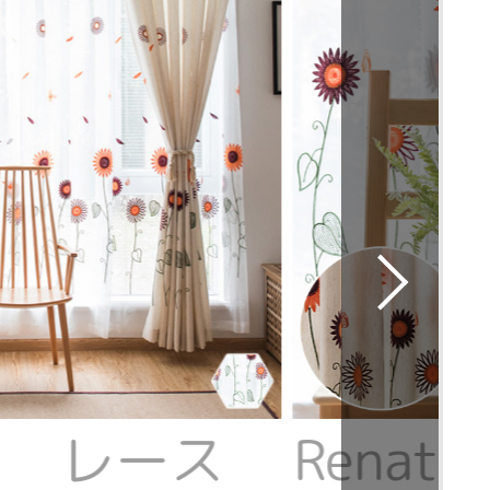
te レース
Rena