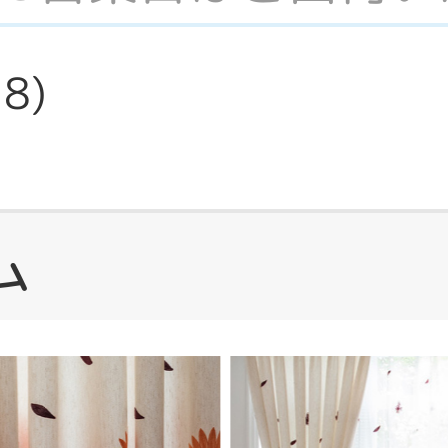
28
)
ム