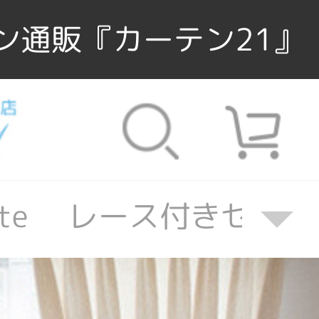
ン通販『カーテン21』
nate レース付きセット
ate レース付きセット