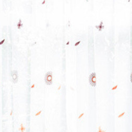
ぶ
>
寝室
>
Renate
ぶ
>
ダイニング・キッ
テイスト
>
洋風
>
Re
リエステル
>
Renat
遮熱保温
>
Renate
の種類
>
レース付きセ