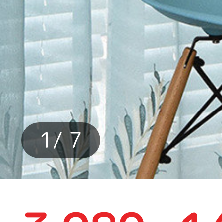
カーテン
>
カラー
>
1
/ 7