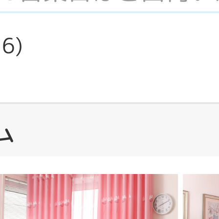
36
)
ム