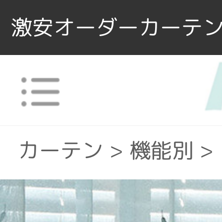
激安オーダーカーテン
カーテン
>
機能別
>
カーテン
>
素材
>
ポ