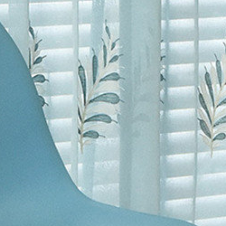
テイスト
>
カジュアル
テイスト
>
キュート
>
テイスト
>
ナチュラル
テイスト
>
エレガント
ブルー
>
Vilde レー
ニカル
>
Vilde レー