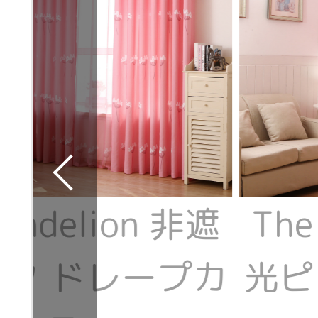
dandelion 非遮
The
ク ドレープカ
光ピ