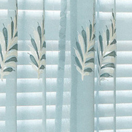
ぶ
>
リビング
>
Vild
ぶ
>
ダイニング・キッ
テイスト
>
洋風
>
Vil
ぶ
>
寝室
>
Vilde レ
の種類
>
レースカーテ
UVカット
>
Vilde レ