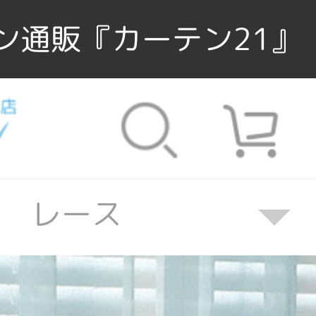
ン通販『カーテン21』
de レース
レース