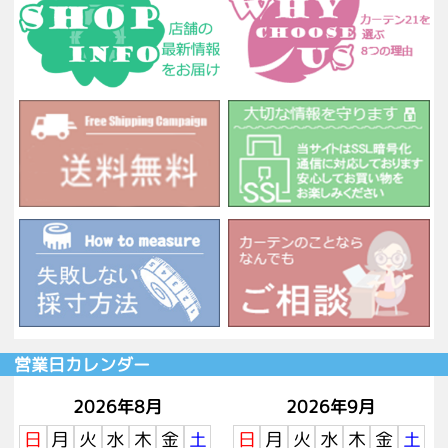
営業日カレンダー
2026年8月
2026年9月
日
月
火
水
木
金
土
日
月
火
水
木
金
土