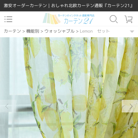
激安オーダーカーテン｜おしゃれ北欧カーテン通販『カーテン21』
カーテン
>
機能別
>
ウォッシャブル
>
Lemon セット
カーテン
>
素材
>
ポリエステル
>
Lemon セット
カーテン
>
場所で選ぶ
>
リビング
>
Lemon セット
カーテン
>
場所で選ぶ
>
寝室
>
Lemon セット
カーテン
>
場所で選ぶ
>
ダイニング・キッチン
>
Lemon セット
カーテン
>
デザインテイスト
>
洋風
>
Lemon セット
カーテン
>
デザインテイスト
>
エレガント
>
Lemon セット
カーテン
>
機能別
>
UVカット
>
Lemon セット
カーテン
>
カーテンの種類
>
レース付きセット
>
Lemon セット
カーテン
>
機能別
>
遮熱保温
>
Lemon セット
カーテン
>
柄
>
ボタニカル
>
Lemon セット