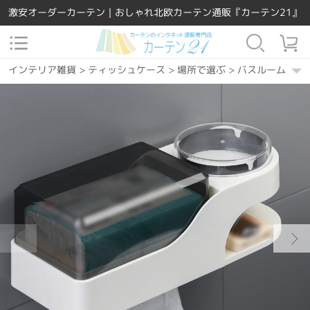
激安オーダーカーテン｜おしゃれ北欧カーテン通販『カーテン21』
インテリア雑貨
>
ティッシュケース
>
場所で選ぶ
>
バスルーム
>
テ
インテリア雑貨
>
ティッシュケース
>
素材
>
ポリプロピレン
>
ティ