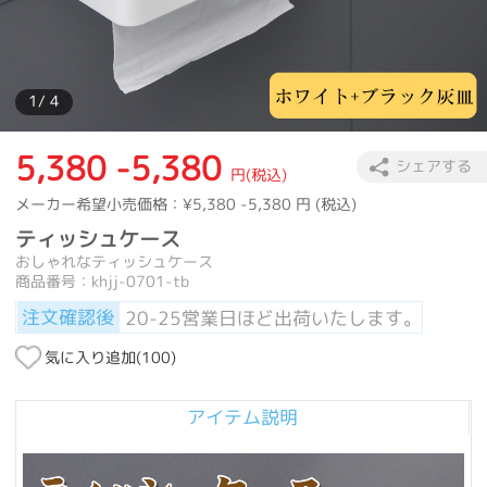
1
/ 4
5,380 -5,380
シェアする
円(税込)
メーカー希望小売価格：
¥5,380 -5,380
円 (税込)
ティッシュケース
おしゃれなティッシュケース
商品番号：khjj-0701-tb
注文確認後
20-25営業日ほど出荷いたします。
気に入り追加(
100
)
アイテム説明