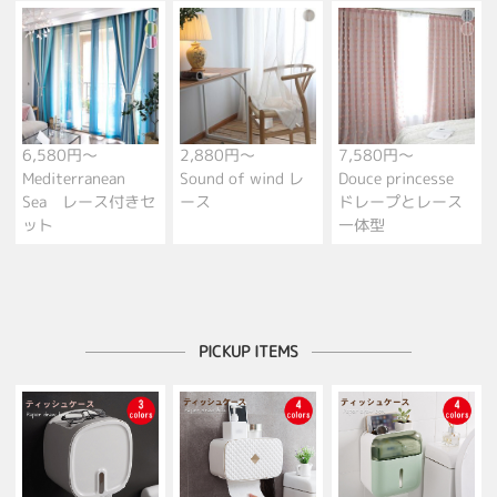
6,580円～
2,880円～
7,580円～
Mediterranean
Sound of wind レ
Douce princesse
Sea レース付きセ
ース
ドレープとレース
ット
一体型
PICKUP ITEMS