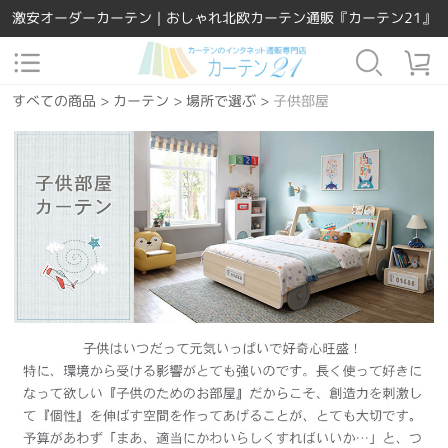
激安オーダーカーテン｜おしゃれ北欧カーテン通販『カーテン21』
すべての商品
>
カーテン
>
場所で選ぶ
>
子供部屋