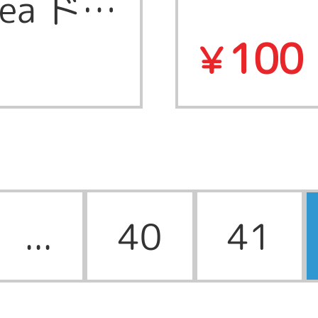
Sea ドレ
100
￥
...
40
41