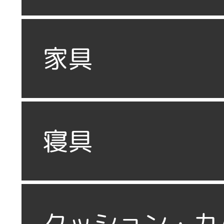
家具
寝具
クッション・カ