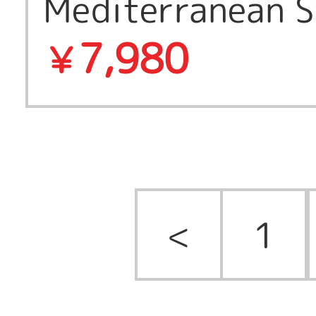
Mediterranean 
7,980
￥
ープ
<
1