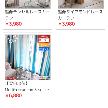
遮像テンセルレースカー
遮像ダイアモンドレース
テン
カーテン
3,980
3,980
￥
￥
【翌日出荷】
Mediterranean Sea レ
6,880
￥
ース