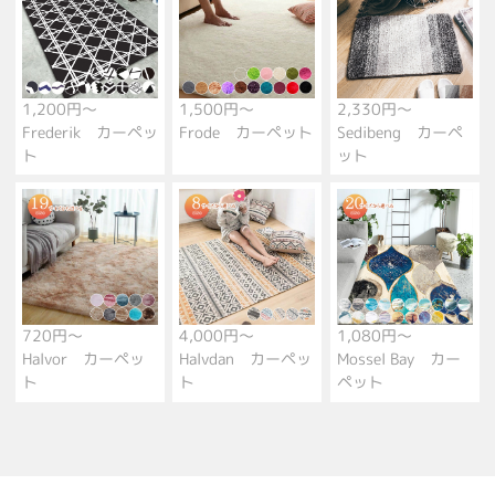
1,200円～
1,500円～
2,330円～
Frederik カーペッ
Frode カーペット
Sedibeng カーペ
ト
ット
720円～
4,000円～
1,080円～
Halvor カーペッ
Halvdan カーペッ
Mossel Bay カー
ト
ト
ペット