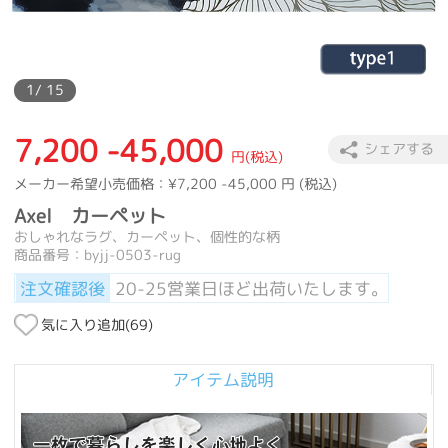
1
/ 15
7,200 -45,000
シェアする
円(税込)
メーカー希望小売価格：
¥7,200 -45,000
円 (税込)
Axel カーペット
おしゃれなラグ、カーペット、個性的な柄
商品番号：byjj-0503-rug
注文確認後
20-25営業日ほど出荷いたします。
気に入り追加(
69
)
アイテム説明