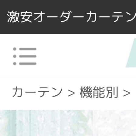
激安オーダーカーテン
カーテン
>
機能別
>
カーテン
>
場所で選