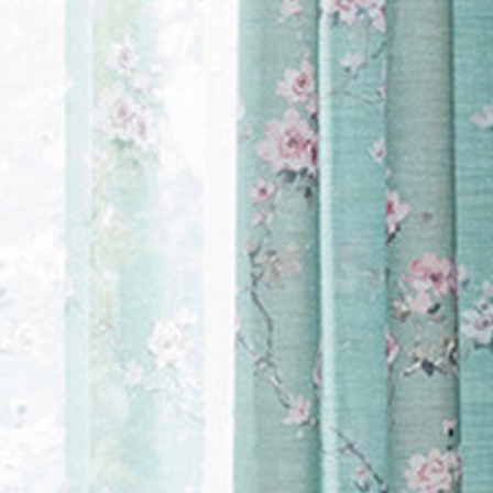
ぶ
>
寝室
>
Sabine 
ぶ
>
ダイニング・キッ
テイスト
>
洋風
>
Sab
リエステル
>
Sabin
遮熱保温
>
Sabine 
他
>
Sabine ドレー