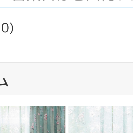
30
)
ム