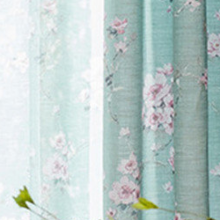
テイスト
>
キュート
>
>
Sabine ドレープカー
テイスト
>
ナチュラル
テイスト
>
エレガント
の種類
>
ドレープカー