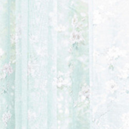
カーテン
>
場所で選
カーテン
>
場所で選
カーテン
>
デザイン
カーテン
>
素材
>
ポ
カーテン
>
機能別
>
カーテン
>
柄
>
その