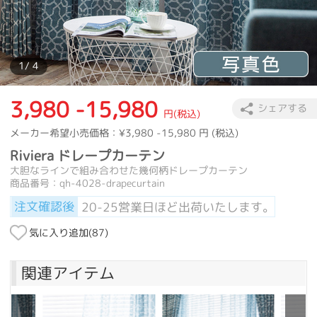
1
/ 4
3,980 -15,980
シェアする
円(税込)
メーカー希望小売価格：
¥3,980 -15,980
円 (税込)
Riviera ドレープカーテン
大胆なラインで組み合わせた幾何柄ドレープカーテン
商品番号：qh-4028-drapecurtain
注文確認後
20-25営業日ほど出荷いたします。
気に入り追加(
87
)
関連アイテム