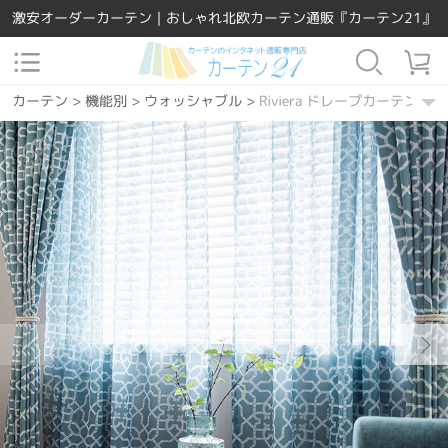
激安オーダーカーテン｜おしゃれ北欧カーテン通販『カーテン21』
カーテン
>
機能別
>
ウォッシャブル
>
Riviera ドレープカーテン
カーテン
>
素材
>
ポリエステル
>
Riviera ドレープカーテン
カーテン
>
場所で選ぶ
>
リビング
>
Riviera ドレープカーテン
カーテン
>
機能別
>
遮熱保温
>
Riviera ドレープカーテン
カーテン
>
カーテンの種類
>
ドレープカーテン
>
Riviera ドレー
カーテン
>
場所で選ぶ
>
ダイニング・キッチン
>
Riviera ドレー
カーテン
>
柄
>
その他
>
Riviera ドレープカーテン
カーテン
>
素材
>
天然素材
>
Riviera ドレープカーテン
カーテン
>
柄
>
幾何学模様
>
Riviera ドレープカーテン
カーテン
>
デザインテイスト
>
洋風
>
Riviera ドレープカーテン
カーテン
>
デザインテイスト
>
モダン
>
Riviera ドレープカーテン