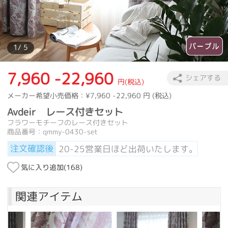
1
/ 5
7,960 -22,960
シェアする
円(税込)
メーカー希望小売価格：
¥7,960 -22,960
円 (税込)
Avdeir レース付きセット
フラワーモチーフのレース付きセット
商品番号：qmmy-0430-set
注文確認後
20-25営業日ほど出荷いたします。
気に入り追加(
168
)
関連アイテム